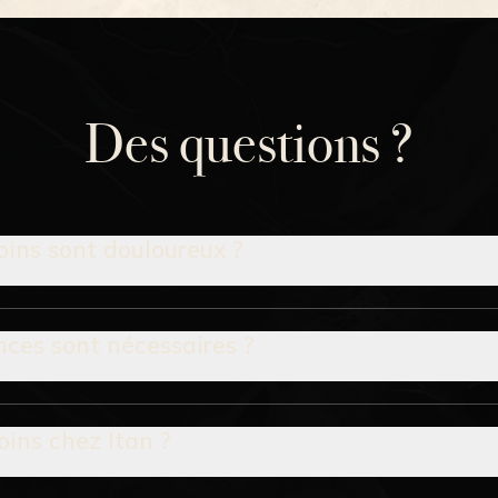
Des questions ?
oins sont douloureux ?
ces sont nécessaires ?
oins chez Itan ?