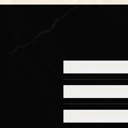
01
Est-ce que nos s
02
Combien de séan
03
Quels sont nos s