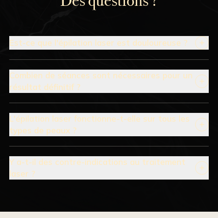
Des questions ?
Est-ce que l'épilation laser est douloureuse ?
Combien de séances sont nécessaires pour un
résultat définitif ?
L'épilation laser fonctionne-t-elle sur tous les
types de peaux ?
Y a-t-il des contre-indications au traitement
laser ?