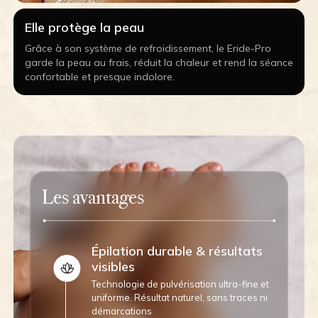
Elle protège la peau
Grâce à son système de refroidissement, le Eride-Pro
garde la peau au frais, réduit la chaleur et rend la séance
confortable et presque indolore.
Les avantages
Épilation durable & résultats
visibles
Technologie de pulvérisation ultra-fine et
uniforme. Résultat naturel, sans traces ni
démarcations