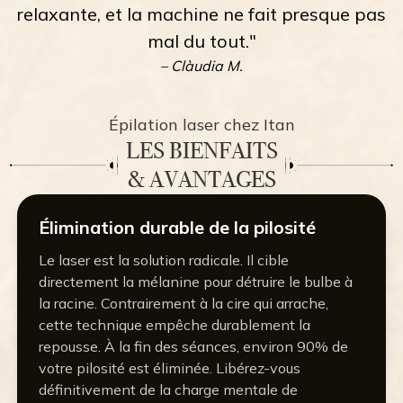
relaxante, et la machine ne fait presque pas
mal du tout."
– Clàudia M.
Épilation laser chez Itan
LES BIENFAITS
& AVANTAGES
Élimination durable de la pilosité
Le laser est la solution radicale. Il cible
directement la mélanine pour détruire le bulbe à
la racine. Contrairement à la cire qui arrache,
cette technique empêche durablement la
repousse. À la fin des séances, environ 90% de
votre pilosité est éliminée. Libérez-vous
définitivement de la charge mentale de