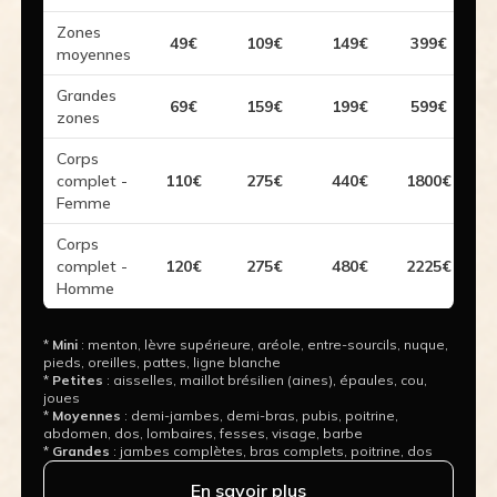
Zones
49€
109€
149€
399€
moyennes
Grandes
69€
159€
199€
599€
zones
Corps
complet -
110€
275€
440€
1800€
Femme
Corps
complet -
120€
275€
480€
2225€
Homme
*
Mini
: menton, lèvre supérieure, aréole, entre-sourcils, nuque,
pieds, oreilles, pattes, ligne blanche
*
Petites
: aisselles, maillot brésilien (aines), épaules, cou,
joues
*
Moyennes
: demi-jambes, demi-bras, pubis, poitrine,
abdomen, dos, lombaires, fesses, visage, barbe
*
Grandes
: jambes complètes, bras complets, poitrine, dos
En savoir plus