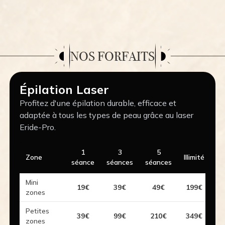
NOS FORFAITS
Épilation Laser
Profitez d'une épilation durable, efficace et
adaptée à tous les types de peau grâce au laser
Eride-Pro.
1
3
5
Zone
Illimité
séance
séances
séances
Mini
19€
39€
49€
199€
zones
Petites
39€
99€
210€
349€
zones