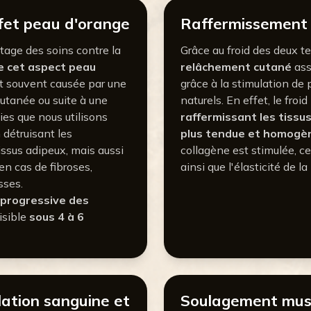
ffet peau d'orange
Raffermissement
age des soins contre la
Grâce au froid des deux t
de cet aspect peau
relâchement cutané
ass
est souvent causée par une
grâce à la stimulation 
utanée ou suite à une
naturels. En effet, le fro
ies que nous utilisons
raffermissant les tissu
 détruisant les
plus tendue et homogè
issus adipeux, mais aussi
collagène est stimulée, ce
en cas de fibroses,
ainsi que l'élasticité de la
sses.
 progressive des
isible
sous 4 à 6
lation sanguine et
Soulagement mus