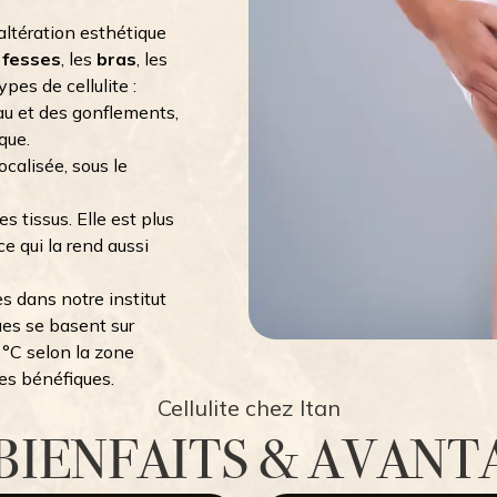
 altération esthétique
s
fesses
, les
bras
, les
ypes de cellulite :
au et des gonflements,
que.
ocalisée, sous le
es tissus. Elle est plus
ce qui la rend aussi
es dans notre institut
ues se basent sur
 °C selon la zone
es bénéfiques.
Cellulite chez Itan
 BIENFAITS & AVANT