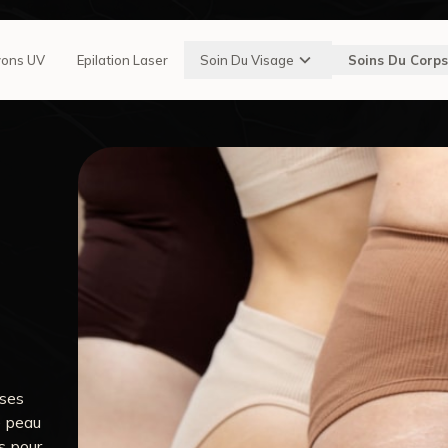
ons UV
Epilation Laser
Soin Du Visage
Soins Du Corps
uses
e peau
s pour