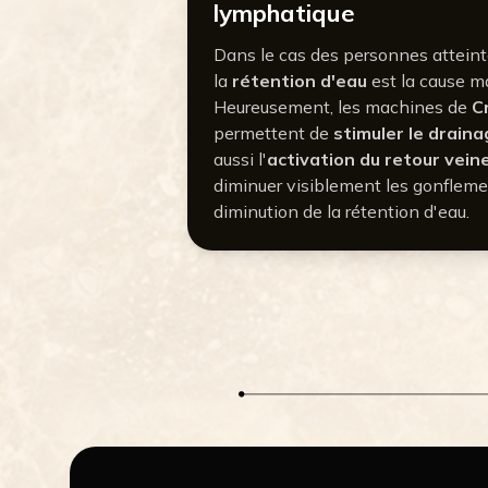
lymphatique
Dans le cas des personnes atteinte
la
rétention d'eau
est la cause m
Heureusement, les machines de
C
permettent de
stimuler le drain
aussi l'
activation du retour vein
diminuer visiblement les gonflemen
diminution de la rétention d'eau.