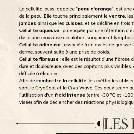
La cellulite, aussi appelée "
peau d'orange
", est une
de la peau. Elle touche principalement le
ventre
, le
jambes
ainsi que les
cuisses
, et se décline en trois t
Cellulite aqueuse
: provoquée par une rétention d'e
dus à une mauvaise circulation sanguine et lymphati
Cellulite adipeuse
: associée à un excès de graisse l
derme, souvent suite à une prise de poids.
Cellulite fibreuse
: elle est le résultat d'une fibrose d
dure et douloureuse, avec des capitons plus visibles, 
difficile à éliminer.
Afin de
combattre la cellulite
, les méthodes utilisé
sont le CryoSpot et la Cryo Wave. Ces deux techniq
l'utilisation d'un
froid intense
(entre -30 °C et -180
visée) afin de déclencher des réactions physiologiqu
LES