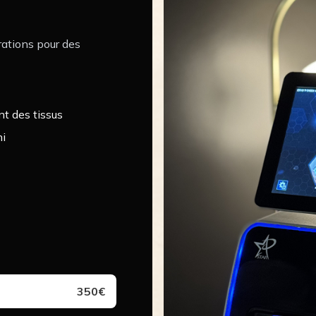
brations pour des
nt des tissus
ni
350€