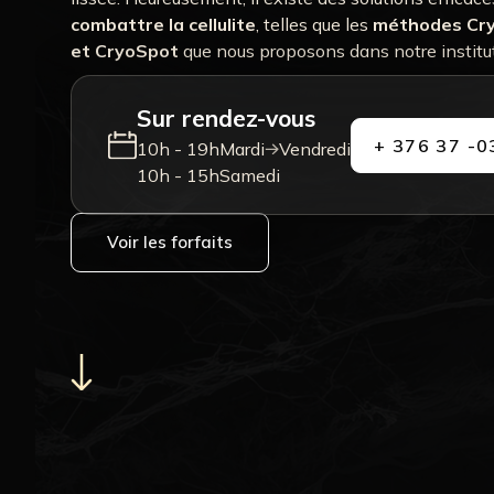
combattre la cellulite
, telles que les
méthodes Cr
et CryoSpot
que nous proposons dans notre institut
Sur rendez-vous
+ 376 37 -0
10h - 19h
Mardi
Vendredi
10h - 15h
Samedi
Voir les forfaits