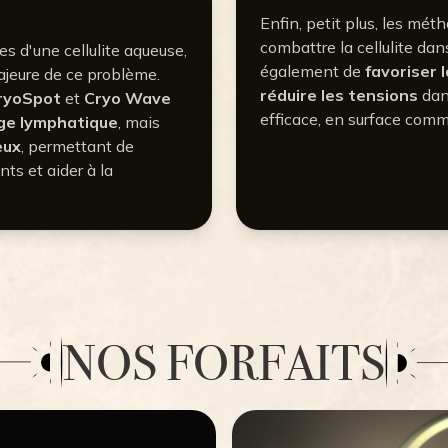
Enfin, petit plus, les mét
combattre la cellulite dan
s d'une cellulite aqueuse,
également de
favoriser 
ajeure de ce problème.
réduire les tensions
dans
ryoSpot
et
Cryo Wave
efficace, en surface com
age lymphatique
, mais
eux
, permettant de
ts et aider à la
NOS FORFAITS