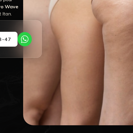
yo Wave
 Itan.
3-47