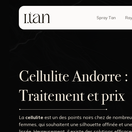
Spray Tan
Ray
Cellulite Andorre :
Traitement et prix
La
cellulite
est un des points noirs chez de nombre
femmes, qui souhaitent une silhouette affinée et un
lissée. Heureusement, il existe des solutions efficace