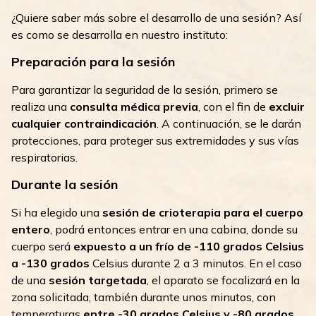
¿Quiere saber más sobre el desarrollo de una sesión? Así
es como se desarrolla en nuestro instituto:
Preparación para la sesión
Para garantizar la seguridad de la sesión, primero se
realiza una
consulta médica previa
, con el fin de
excluir
cualquier contraindicación
. A continuación, se le darán
protecciones, para proteger sus extremidades y sus vías
respiratorias.
Durante la sesión
Si ha elegido una
sesión de crioterapia para el cuerpo
entero
, podrá entonces entrar en una cabina, donde su
cuerpo será
expuesto a un frío de -110 grados Celsius
a -130 grados
Celsius durante 2 a 3 minutos. En el caso
de una
sesión targetada
, el aparato se focalizará en la
zona solicitada, también durante unos minutos, con
temperaturas
entre -30 grados Celsius y -80 grados