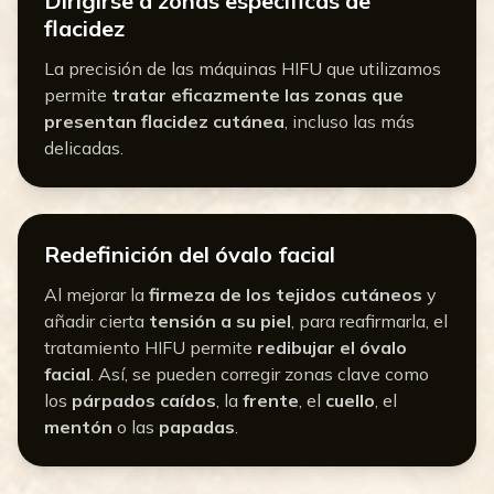
Dirigirse a zonas específicas de
flacidez
La precisión de las máquinas HIFU que utilizamos
permite
tratar eficazmente las zonas que
presentan flacidez cutánea
, incluso las más
delicadas.
Redefinición del óvalo facial
Al mejorar la
firmeza de los tejidos cutáneos
y
añadir cierta
tensión a su piel
, para reafirmarla, el
tratamiento HIFU permite
redibujar el óvalo
facial
. Así, se pueden corregir zonas clave como
los
párpados caídos
, la
frente
, el
cuello
, el
mentón
o las
papadas
.