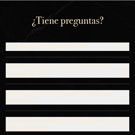
¿Tiene preguntas?
¿Es doloroso el tratamiento HIFU?
no es doloroso
molestia temporal
¿Cuánto tiempo hay que esperar entre dos
sesiones de HIFU?
aconseja esperar de 12 a 18 meses entre
sesiones
¿Qué zonas del rostro pueden tratarse con
HIFU Storm?
Todo el rostro puede tratarse con HIFU.
¿Puede el HIFU reemplazar completamente un
lifting quirúrgico?
flacideces cutáneas leves a moderadas