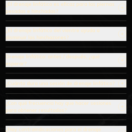
¿El drenaje linfático es eficaz para las piernas
pesadas e hinchadas?
¿El drenaje linfático del vientre ayuda a
disminuir las hinchazones?
Drenaje linfático: antes / después, ¿qué
esperar?
¿Cuánto dura una sesión de drenaje linfático?
¿Con qué frecuencia hay que hacer sesiones
para obtener resultados?
¿Hay contraindicaciones para el drenaje