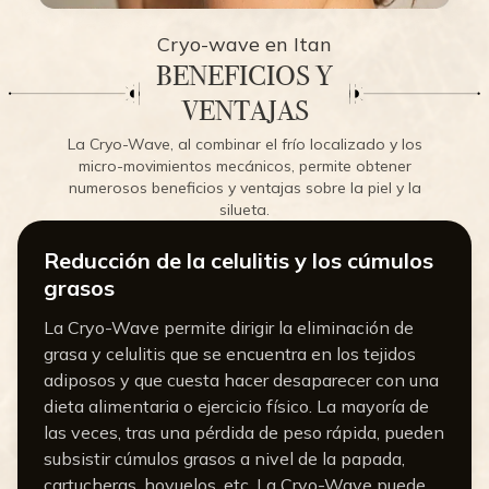
Cryo-wave en Itan
BENEFICIOS Y
VENTAJAS
La Cryo-Wave, al combinar el frío localizado y los
micro-movimientos mecánicos, permite obtener
numerosos beneficios y ventajas sobre la piel y la
silueta.
Reducción de la celulitis y los cúmulos
grasos
La Cryo-Wave permite dirigir la eliminación de
grasa y celulitis que se encuentra en los tejidos
adiposos y que cuesta hacer desaparecer con una
dieta alimentaria o ejercicio físico. La mayoría de
las veces, tras una pérdida de peso rápida, pueden
subsistir cúmulos grasos a nivel de la papada,
cartucheras, hoyuelos, etc. La Cryo-Wave puede