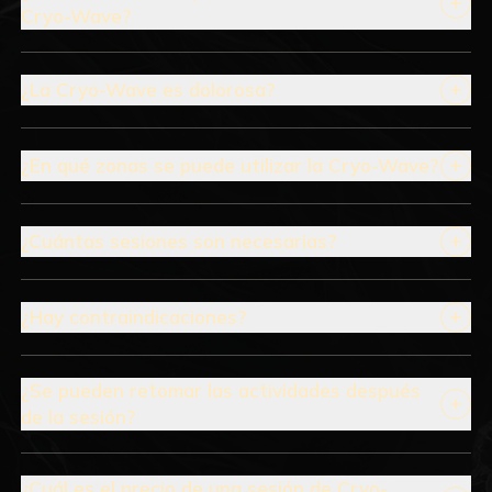
Cryo-Wave?
¿La Cryo-Wave es dolorosa?
¿En qué zonas se puede utilizar la Cryo-Wave?
¿Cuántas sesiones son necesarias?
¿Hay contraindicaciones?
¿Se pueden retomar las actividades después
de la sesión?
¿Cuál es el precio de una sesión de Cryo-