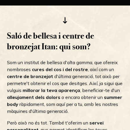
Saló de bellesa i centre de
bronzejat Itan: qui som?
Som un institut de bellesa d'alta gamma, que ofereix
nombroses
cures del cos i del rostre
, així com un
centre de bronzejat
d'última generació, tot això per
permetre't obtenir el cos que desitges. Així, ja sigui que
vulguis
millorar la teva aparença
, beneficiar-te d'un
alleujament dels dolors
o encara obtenir un
summer
body
ràpidament, som aquí per a tu, amb les nostres
màquines d'última generació.
Però això no és tot. També t'oferim un
servei
personalitzat
, que permet identificar les teves