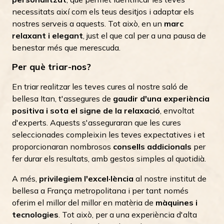
necessitats així com els teus desitjos i adaptar els
nostres serveis a aquests. Tot això, en un
marc
relaxant i elegant
, just el que cal per a una pausa de
benestar més que merescuda.
Per què triar-nos?
En triar realitzar les teves cures al nostre saló de
bellesa Itan, t'assegures de
gaudir d'una experiència
positiva i sota el signe de la relaxació
, envoltat
d'experts. Aquests s'asseguraran que les cures
seleccionades compleixin les teves expectatives i et
proporcionaran nombrosos
consells addicionals
per
fer durar els resultats, amb gestos simples al quotidià.
A més,
privilegiem l'excel·lència
al nostre institut de
bellesa a França metropolitana i per tant només
oferim el millor del millor en matèria de
màquines i
tecnologies
. Tot això, per a una experiència d'alta