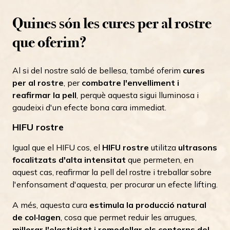
Quines són les cures per al rostre
que oferim?
Al si del nostre saló de bellesa, també oferim
cures
per al rostre
, per
combatre l'envelliment i
reafirmar la pell
, perquè aquesta sigui lluminosa i
gaudeixi d'un efecte bona cara immediat.
HIFU rostre
Igual que el HIFU cos, el
HIFU rostre
utilitza
ultrasons
focalitzats d'alta intensitat
que permeten, en
aquest cas, reafirmar la pell del rostre i treballar sobre
l'enfonsament d'aquesta, per procurar un efecte lifting.
A més, aquesta cura
estimula la producció natural
de col·lagen
, cosa que permet reduir les arrugues,
millorar l'elasticitat i remodellar els contorns del