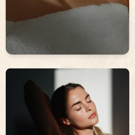
Cures corporals i reductors
HIFU, Crioteràpia, Criolipòlisi i Cryo wave.