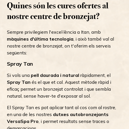
Quines són les cures ofertes al
nostre centre de bronzejat?
Sempre privilegiem l'excel·lència a Itan, amb
màquines d'última tecnologia
, i això també val al
nostre centre de bronzejat, on t'oferim els serveis
següents:
Spray Tan
Si vols una
pell daurada i natural
ràpidament, el
Spray Tan
és el que et cal. Aquest mètode ràpid i
eficaç permet un bronzejat controlat i que sembla
natural, sense haver-te d'exposar al sol.
El Spray Tan es pot aplicar tant al cos com al rostre,
en una de les nostres
dutxes autobronzejants
VersaSpa Pro
, i permet resultats sense traces o
demarcacions.