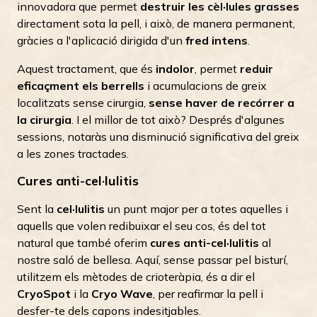
innovadora que permet
destruir les cèl·lules grasses
directament sota la pell, i això, de manera permanent,
gràcies a l'aplicació dirigida d'un
fred intens
.
Aquest tractament, que és
indolor
, permet
reduir
eficaçment els berrells
i acumulacions de greix
localitzats sense cirurgia,
sense haver de recórrer a
la cirurgia
. I el millor de tot això? Després d'algunes
sessions, notaràs una disminució significativa del greix
a les zones tractades.
Cures anti-cel·lulitis
Sent la
cel·lulitis
un punt major per a totes aquelles i
aquells que volen redibuixar el seu cos, és del tot
natural que també oferim
cures anti-cel·lulitis
al
nostre saló de bellesa. Aquí, sense passar pel bisturí,
utilitzem els mètodes de crioteràpia, és a dir el
CryoSpot
i la
Cryo Wave
, per reafirmar la pell i
desfer-te dels capons indesitjables.