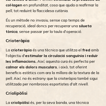
col·lagen
en profunditat, cosa que ajuda a reafirmar la
pell, tot reduint la flaccidesa cutània.
És un mètode no invasiu, sense cap temps de
recuperació, ideal doncs per recuperar una
silueta
tònica
, sense passar per la taula d'operació.
Crioteràpia
La
crioteràpia
és una tècnica que utilitza el
fred
amb
l'objectiu d'
estimular la circulació sanguínia i reduir
les inflamacions.
Així, aquesta cura és perfecta per
calmar els dolors musculars
, i això, tot oferint
beneficis estètics com ara la millora de la textura de la
pell. Així, no és estrany que la crioteràpia també sigui
utilitzada per nombrosos esportistes d'alt nivell.
Criolipòlisi
La
criolipòlisi
és, per la seva banda, una tècnica