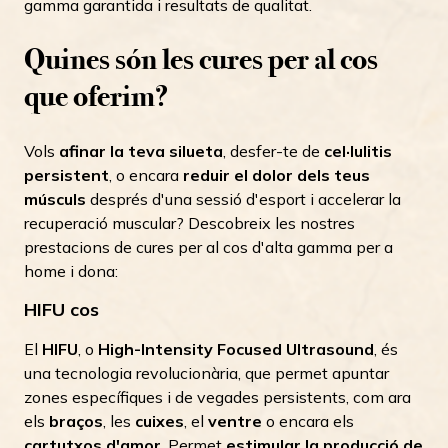
gamma garantida i resultats de qualitat.
Quines són les cures per al cos
que oferim?
Vols
afinar la teva silueta
, desfer-te de
cel·lulitis
persistent
, o encara
reduir el dolor dels teus
músculs
després d'una sessió d'esport i accelerar la
recuperació muscular? Descobreix les nostres
prestacions de cures per al cos d'alta gamma per a
home i dona:
HIFU cos
El
HIFU
, o
High-Intensity Focused Ultrasound
, és
una tecnologia revolucionària, que permet apuntar
zones específiques i de vegades persistents, com ara
els
braços
, les
cuixes
, el
ventre
o encara els
cartutxos d'amor
. Permet
estimular la producció de