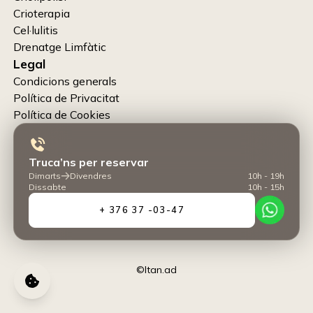
Crioterapia
Cel·lulitis
Drenatge Limfàtic
Legal
Condicions generals
Política de Privacitat
Política de Cookies
Truca’ns per reservar
Dimarts
Divendres
10h - 19h
Dissabte
10h - 15h
+ 376 37 -03-47
©Itan.ad