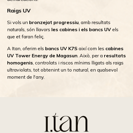
Raigs UV
Si vols un
bronzejat progressiu
, amb resultats
naturals, són llavors
les cabines i els bancs UV
els
que et faran feliç.
A Itan, oferim els
bancs UV K7S
així com les
cabines
UV Tower Energy de Magasun
. Això, per a
resultats
homogenis
, controlats i riscos mínims lligats als raigs
ultraviolats, tot obtenint un to natural, en qualsevol
moment de l'any.