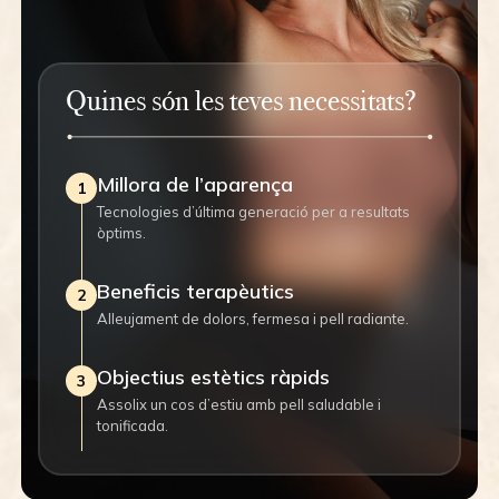
Quines són les teves necessitats?
Millora de l’aparença
1
Tecnologies d’última generació per a resultats
òptims.
Beneficis terapèutics
2
Alleujament de dolors, fermesa i pell radiante.
Objectius estètics ràpids
3
Assolix un cos d’estiu amb pell saludable i
tonificada.