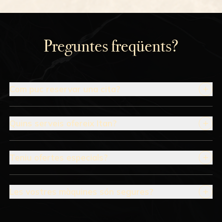
Preguntes freqüents?
Com puc reservar una cita?
Quins serveis ofereix Itan?
Teniu ofertes especials?
Les vostres màquines són segures?