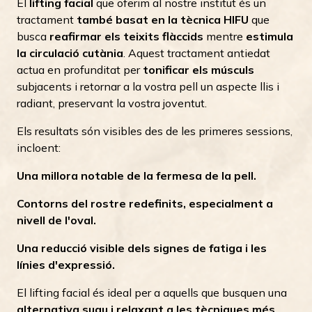
El
lifting facial
que oferim al nostre institut és un
tractament
també basat en la tècnica HIFU
que
busca
reafirmar els teixits flàccids
mentre
estimula
la circulació cutània
. Aquest tractament antiedat
actua en profunditat per
tonificar els músculs
subjacents i retornar a la vostra pell un aspecte llis i
radiant, preservant la vostra joventut.
Els resultats són visibles des de les primeres sessions,
incloent:
Una millora notable de la fermesa de la pell.
Contorns del rostre redefinits, especialment a
nivell de l'oval.
Una reducció visible dels signes de fatiga i les
línies d'expressió.
El lifting facial és ideal per a aquells que busquen una
alternativa suau i relaxant a les tècniques més