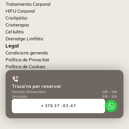
Tratamiento Corporal
HIFU Corporal
Criolipòlisi
Crioterapia
Cel·lulitis
Drenatge Limfàtic
Legal
Condicions generals
Política de Privacitat
Política de Cookies
Truca’ns per reservar
Dimarts
Divendres
10h - 19h
Dissabte
10h - 15h
+ 376 37 -03-47