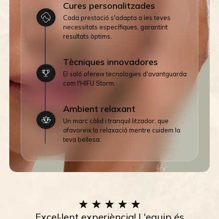
Cures personalitzades
Cada prestació s'adapta a les teves
necessitats específiques, garantint
resultats òptims.
Tècniques innovadores
El saló ofereix tecnologies d'avantguarda
com l'HIFU Storm.
Ambient relaxant
Un marc càlid i tranquil·litzador, que
afavoreix la relaxació mentre cuidem la
teva bellesa.
Excel·lent experiència! L'equip és