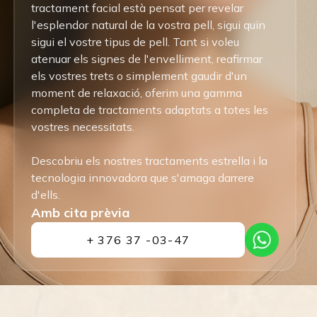
tractament facial està pensat per revelar
l'esplendor natural de la vostra pell, sigui quin
sigui el vostre tipus de pell. Tant si voleu
atenuar els signes de l'envelliment, reafirmar
els vostres trets o simplement gaudir d'un
moment de relaxació, oferim una gamma
completa de tractaments adaptats a totes les
vostres necessitats.
Descobriu els nostres tractaments estrella i la
tecnologia innovadora que s'amaga darrere
d'ells.
Amb cita prèvia
+ 376 37 -03-47