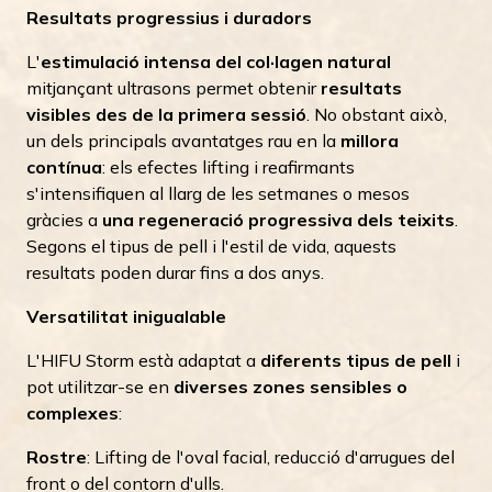
Resultats progressius i duradors
L'
estimulació intensa del col·lagen natural
mitjançant ultrasons permet obtenir
resultats
visibles des de la primera sessió
. No obstant això,
un dels principals avantatges rau en la
millora
contínua
: els efectes lifting i reafirmants
s'intensifiquen al llarg de les setmanes o mesos
gràcies a
una regeneració progressiva dels teixits
.
Segons el tipus de pell i l'estil de vida, aquests
resultats poden durar fins a dos anys.
Versatilitat inigualable
L'HIFU Storm està adaptat a
diferents tipus de pell
i
pot utilitzar-se en
diverses zones sensibles o
complexes
:
Rostre
: Lifting de l'oval facial, reducció d'arrugues del
front o del contorn d'ulls.