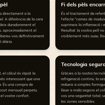
 pèl
Fi dels pèls encarn
ta directament a la
És el tractament de referèn
el. A diferència de la cera
l'efecte "cames de maduixa".
deix duradorament el
suprimeix la inflamació i el
ns, aproximadament el
Resultat: la vostra pell n
libereu-vos definitivament
visiblement més suau, llis
 diària.
Tecnologia segur
 el càlcul és ràpid: la
Gràcies a la nostra tecnol
més interessant que una
refrigeració continu, la se
ta. És una compra de
redueix a simples formigu
supost mensual perpetu,
làser a mida segons el colo
el vostre confort.
vos una seguretat total, se
les zones sensibles.