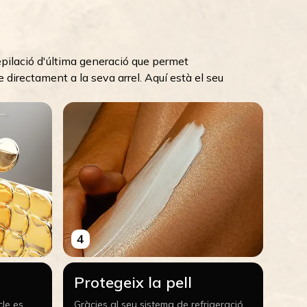
epilació d'última generació que permet
e directament a la seva arrel. Aquí està el seu
4
Protegeix la pell
cle es
Gràcies al seu sistema de refrigeració,