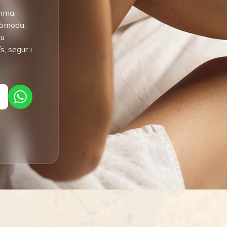
amma,
 còmoda,
eu
s, segur i