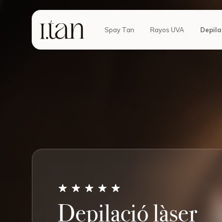
Spay Tan
Rayos UVA
Depila
Depilació làser