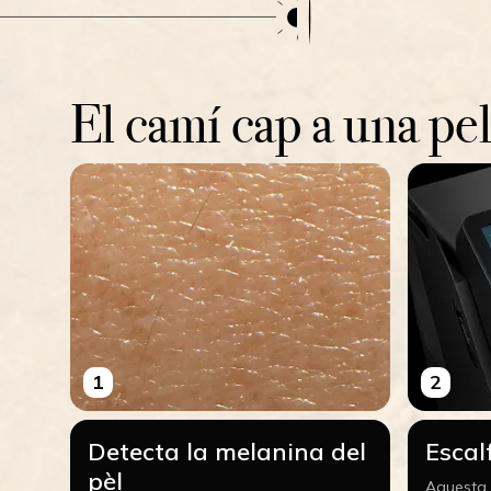
El camí cap a una pe
1
2
Detecta la melanina del
Escalf
pèl
Aquesta l