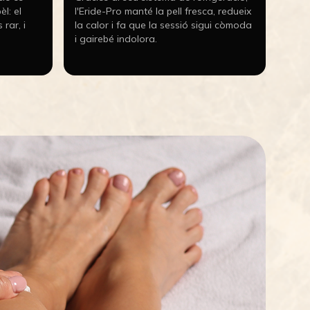
èl: el
l'Eride-Pro manté la pell fresca, redueix
rar, i
la calor i fa que la sessió sigui còmoda
i gairebé indolora.