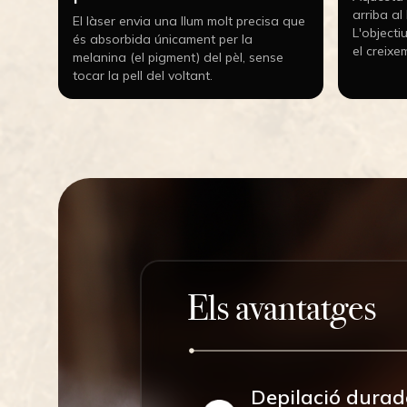
arriba al 
El làser envia una llum molt precisa que
L'objectiu
és absorbida únicament per la
el creixe
melanina (el pigment) del pèl, sense
tocar la pell del voltant.
Els avantatges
Depilació durado