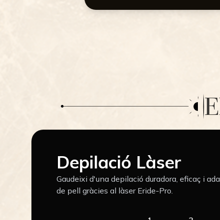
E
Depilació Làser
Gaudeixi d'una depilació duradora, eficaç i ada
de pell gràcies al làser Eride-Pro.