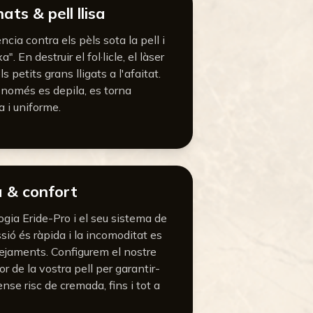
ats & pell llisa
cia contra els pèls sota la pell i
 En destruir el fol·licle, el làser
s petits grans lligats a l'afaitat.
o només es depila, es torna
a i uniforme.
a & confort
ogia Eride-Pro i el seu sistema de
ssió és ràpida i la incomoditat es
ejaments. Configurem el nostre
r de la vostra pell per garantir-
nse risc de cremada, fins i tot a