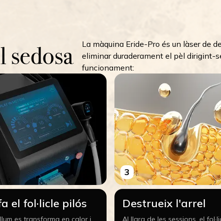
La màquina Eride-Pro és un làser de d
ll sedosa
eliminar duraderament el pèl dirigint-s
funcionament:
3
a el fol·licle pilós
Destrueix l'arrel
lum es transforma en calor i
Al llarg de les sessions, el fol·li