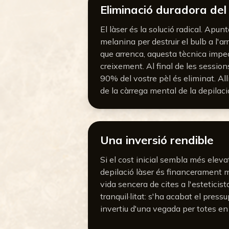
Eliminació duradora del
El làser és la solució radical. Apun
melanina per destruir el bulb a l'arr
que arrenca, aquesta tècnica impe
creixement. Al final de les sessio
90% del vostre pèl és eliminat. Al
de la càrrega mental de la depilació
Una inversió rendible
Si el cost inicial sembla més elevat,
depilació làser és financerament 
vida sencera de cites a l'esteticis
tranquil·litat: s'ha acabat el pres
invertiu d'una vegada per totes en 