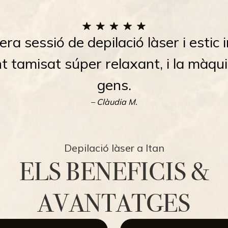
ra sessió de depilació làser i estic
nt tamisat súper relaxant, i la màqu
gens.
– Clàudia M.
Depilació làser a Itan
ELS BENEFICIS &
AVANTATGES