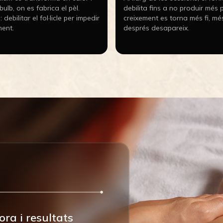
bulb, on es fabrica el pèl.
debilita fins a no produir més p
: debilitar el fol·licle per impedir
creixement es torna més fi, més 
ment.
després desapareix.
ra i resultats