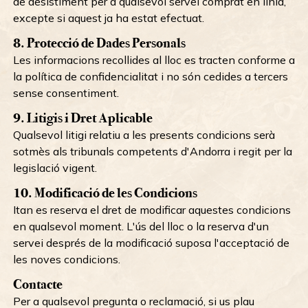
de desistiment per a qualsevol servei comprat en línia,
excepte si aquest ja ha estat efectuat.
8. Protecció de Dades Personals
Les informacions recollides al lloc es tracten conforme a
la política de confidencialitat i no són cedides a tercers
sense consentiment.
9. Litigis i Dret Aplicable
Qualsevol litigi relatiu a les presents condicions serà
sotmès als tribunals competents d'Andorra i regit per la
legislació vigent.
10. Modificació de les Condicions
Itan es reserva el dret de modificar aquestes condicions
en qualsevol moment. L'ús del lloc o la reserva d'un
servei després de la modificació suposa l'acceptació de
les noves condicions.
Contacte
Per a qualsevol pregunta o reclamació, si us plau