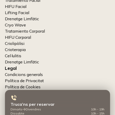
Tratamiento Facial
HIFU Facial
Lifting Facial
Drenatge Limfàtic
Cryo Wave
Tratamiento Corporal
HIFU Corporal
Criolipòlisi
Crioterapia
Cel·lulitis
Drenatge Limfàtic
Legal
Condicions generals
Política de Privacitat
Política de Cookies
Truca’ns per reservar
Dimarts
Divendres
10h - 19h
Dissabte
10h - 15h