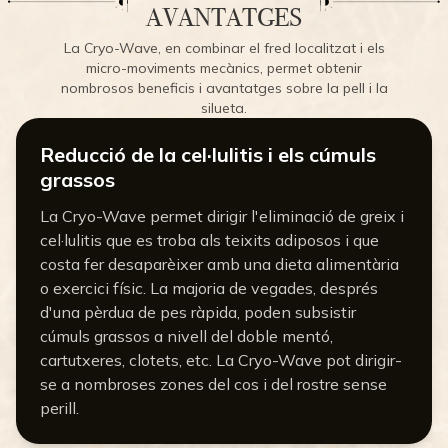
AVANTATGES
La Cryo-Wave, en combinar el fred localitzat i els
micro-moviments mecànics, permet obtenir
nombrosos beneficis i avantatges sobre la pell i la
silueta.
Reducció de la cel·lulitis i els cúmuls
grassos
La Cryo-Wave permet dirigir l'eliminació de greix i
cel·lulitis que es troba als teixits adiposos i que
costa fer desaparèixer amb una dieta alimentària
o exercici físic. La majoria de vegades, després
d'una pèrdua de pes ràpida, poden subsistir
cúmuls grassos a nivell del doble mentó,
cartutxeres, clotets, etc. La Cryo-Wave pot dirigir-
se a nombroses zones del cos i del rostre sense
perill.