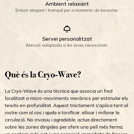
Ambient relaxant
Entorn elegant i tranquil per a moments de benestar.
Servei personalitzat
Atenció adaptada a les teves necessitats.
Què és la Cryo-Wave?
La Cryo-Wave és una tècnica que associa un fred
localitzat a micro-moviments mecànics per estimular els
teixits en profunditat. Aquest tractament s'aplica tant al
rostre com al cos i ajuda a tonificar, allisar i millorar la
circulació. No invasiu i agradable, actua directament
sobre les zones dirigides per oferir una pell més ferma,
un contorn més net i una sensació immediata de frescor.