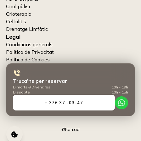
Criolipòlisi
Crioterapia
Cel·lulitis
Drenatge Limfàtic
Legal
Condicions generals
Política de Privacitat
Política de Cookies
Truca’ns per reservar
Dimarts
Divendres
10h - 19h
Dissabte
10h - 15h
+ 376 37 -03-47
©Itan.ad