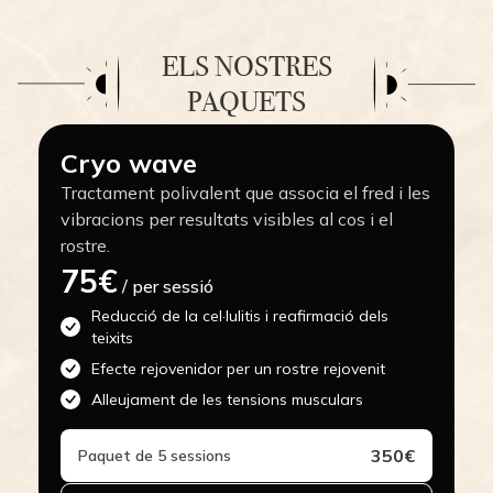
ELS NOSTRES
PAQUETS
Cryo wave
Tractament polivalent que associa el fred i les
vibracions per resultats visibles al cos i el
rostre.
75€
/ per sessió
Reducció de la cel·lulitis i reafirmació dels
teixits
Efecte rejovenidor per un rostre rejovenit
Alleujament de les tensions musculars
350€
Paquet de 5 sessions