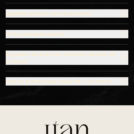
Quantes sessions són necessàries?
Hi ha contraindicacions?
Es poden reprendre les activitats després de
la sessió?
Quin és el preu d'una sessió de Cryo-Wave?