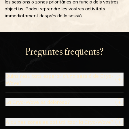
les sessions o zones prioritàries en funció dels vostres
objectius. Podeu reprendre les vostres activitats
immediatament després de la sessió.
Preguntes freqüents?
Quins resultats esperar d'una sessió de Cryo-
Wave?
La Cryo-Wave és dolorosa?
A quines zones es pot utilitzar la Cryo-Wave?