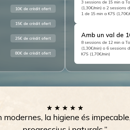
3 sessions de 15 min a T
(1,30€/min) o 2 sessions 
10€
de crèdit ofert
1 de 15 min a K7S (1,70€/
15€
de crèdit ofert
Amb un val de
1
25€
de crèdit ofert
8 sessions de 12 min a T
(1,30€/min) o 6 sessions 
80€
de crèdit ofert
K7S (1,70€/min)
modernes, la higiene és impecable, 
progressius i naturals.”