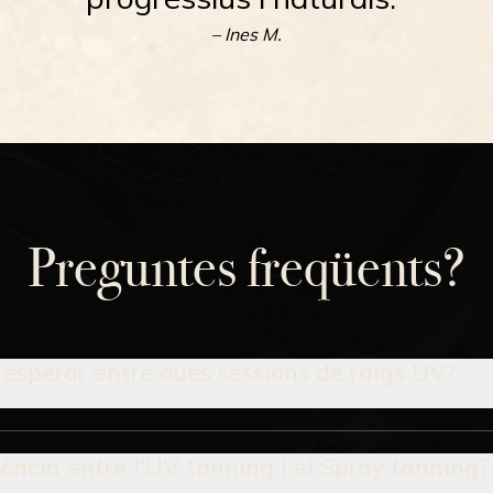
– Ines M.
Preguntes freqüents?
esperar entre dues sessions de raigs UV?
rència entre l'UV tanning i el Spray tanning?