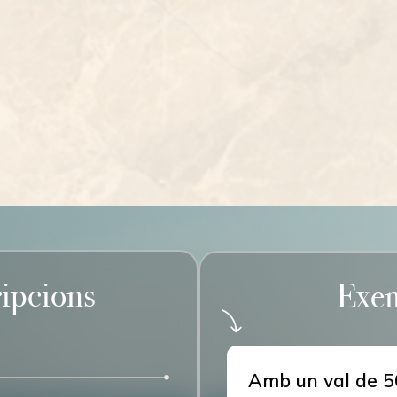
ripcions
Exem
Amb un val de
5