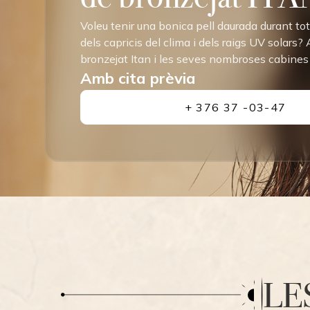
Voleu tenir una bonica pell daurada durant to
dels capricis del clima i dels raigs UV solars?
bronzejat Itan i les seves nombroses cabines
Amb cita prèvia
+ 376 37 -03-47
LE