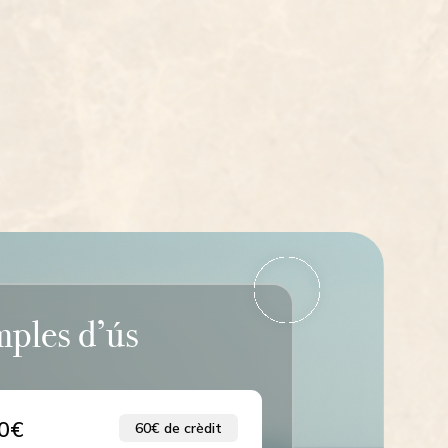
ples d’ús
0€
60€
de crèdit