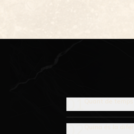
01
Quant de temps 
02
Quina és la dife