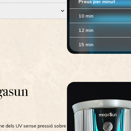
Preus per minut
10
min
12
min
15
min
gasun
rme dels UV sense pressió sobre