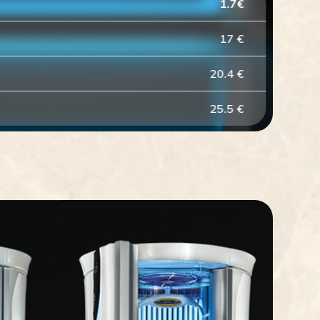
1.7
€
17
€
20.4
€
25.5
€