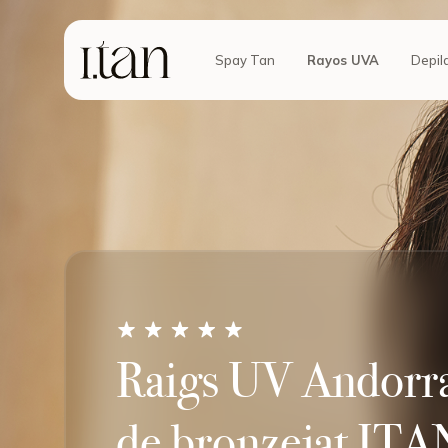
Spay Tan
Rayos UVA
Depil
Raigs UV Andorra
de bronzejat ITA