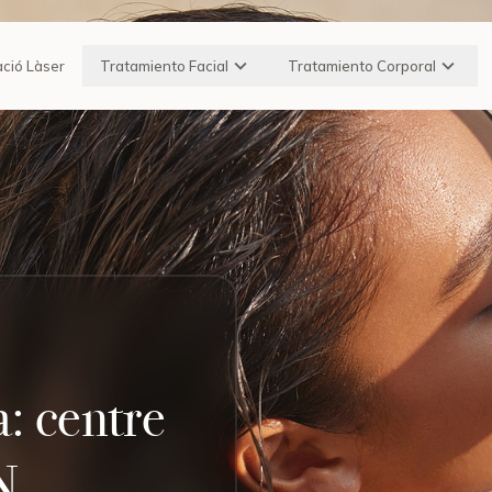
ació Làser
Tratamiento Facial
Tratamiento Corporal
: centre
N