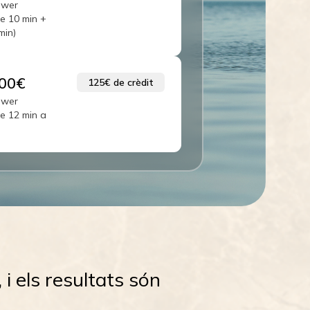
ower
de 10 min +
min)
00€
125€
de crèdit
ower
de 12 min a
i els resultats són