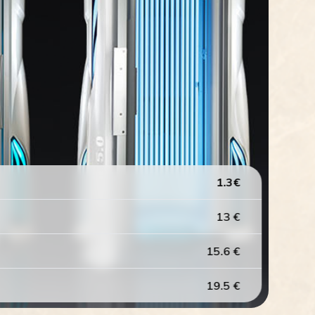
1.3
€
13
€
15.6
€
19.5
€