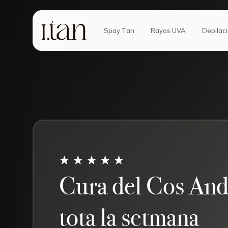
Spay Tan
Rayos UVA
Depilac
Cura del Cos Ando
tota la setmana