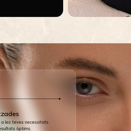
tzades
 a les teves necessitats
esultats òptims.