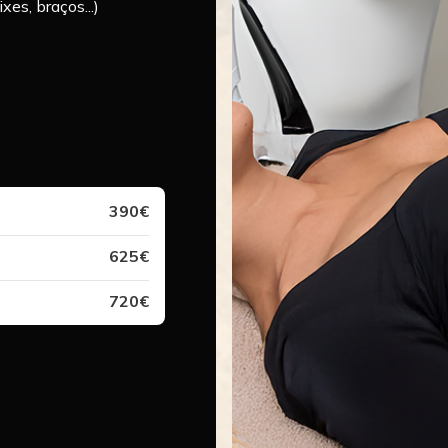
xes, braços...)
390€
625€
720€