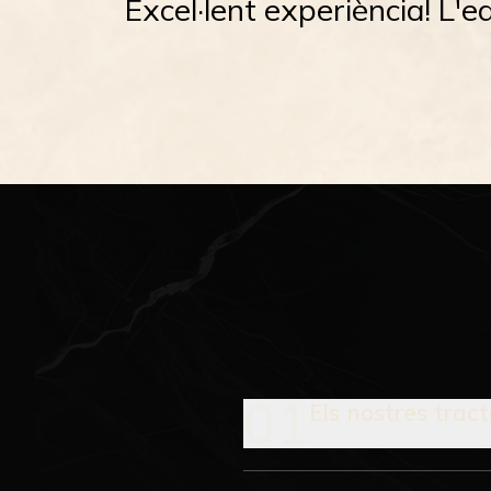
Excel·lent experiència! L'e
01
Els nostres trac