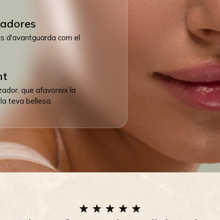
vadores
ies d'avantguarda com el
nt
itzador, que afavoreix la
la teva bellesa.