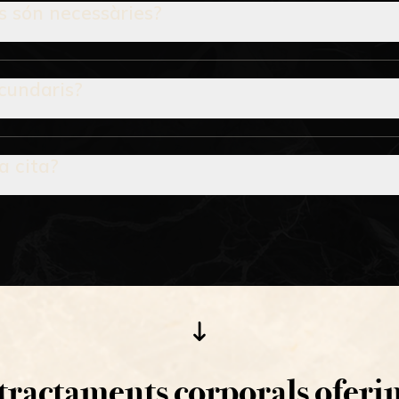
s són necessàries?
cundaris?
a cita?
tractaments corporals oferi