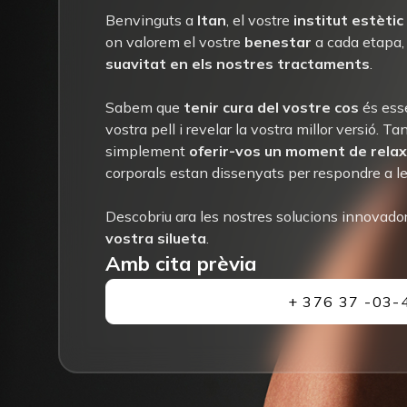
Benvinguts a
Itan
, el vostre
institut estètic
on valorem el vostre
benestar
a cada etapa, 
suavitat en els nostres tractaments
.
Sabem que
tenir cura del vostre cos
és esse
vostra pell i revelar la vostra millor versió. Ta
simplement
oferir-vos un moment de relax
corporals estan dissenyats per respondre a le
Descobriu ara les nostres solucions innovado
vostra silueta
.
Amb cita prèvia
+ 376 37 -03-