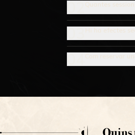
02
Quantes session
03
Hi ha efectes se
04
Com reservar un
Quins 