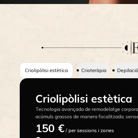
Criolipòlisi estètica
Crioteràpia
Depilació
Criolipòlisi estètica
Tecnologia avançada de remodelatge corporal,
acúmuls grassos de manera focalitzada, sense 
150 €
/ per sessions i zones