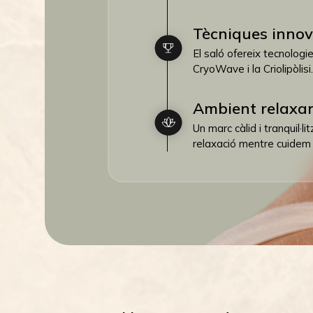
Tècniques inno
El saló ofereix tecnolog
CryoWave i la Criolipòlisi.
Ambient relaxa
Un marc càlid i tranquil·l
relaxació mentre cuidem 