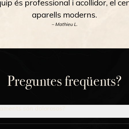
quip és professional i acollidor, el c
aparells moderns.
– Mathieu L.
Preguntes freqüents?
taments són dolorosos?