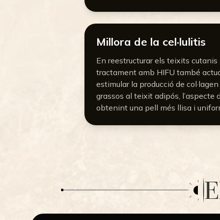
Millora de la cel·lulitis
En reestructurar els teixits cutanis 
tractament amb HIFU també actua so
estimular la producció de col·lagen i
grassos al teixit adipós, l’aspecte d
obtenint una pell més llisa i unifo
E