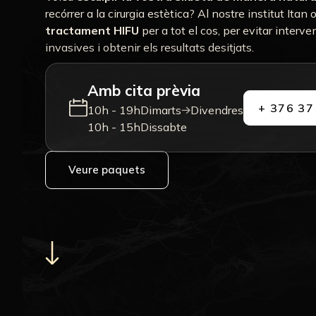
recórrer a la cirurgia estètica? Al nostre institut Itan
tractament HIFU
per a tot el cos, per evitar interv
invasives i obtenir els resultats desitjats.
Amb cita prèvia
+ 376 37
10h - 19h
Dimarts
Divendres
10h - 15h
Dissabte
Veure paquets