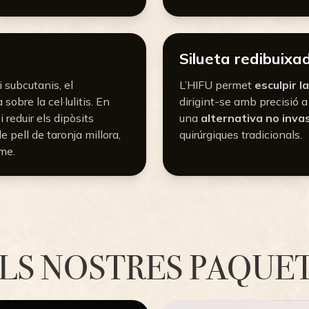
Silueta redibuixa
i subcutanis, el
L’HIFU permet
esculpir l
bre la cel·lulitis. En
dirigint-se amb precisió a
 reduir els dipòsits
una
alternativa no inva
e pell de taronja millora,
quirúrgiques tradicionals.
rme.
LS NOSTRES PAQUE