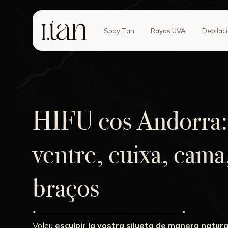
Spay Tan
Rayos UVA
Depilac
HIFU cos Andorra:
ventre, cuixa, cama
braços
Voleu
esculpir la vostra silueta de manera natura