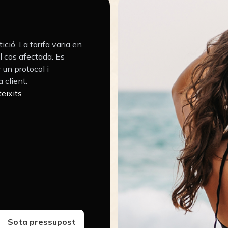
ció. La tarifa varia en
el cos afectada. Es
 un protocol i
 client.
teixits
Sota pressupost