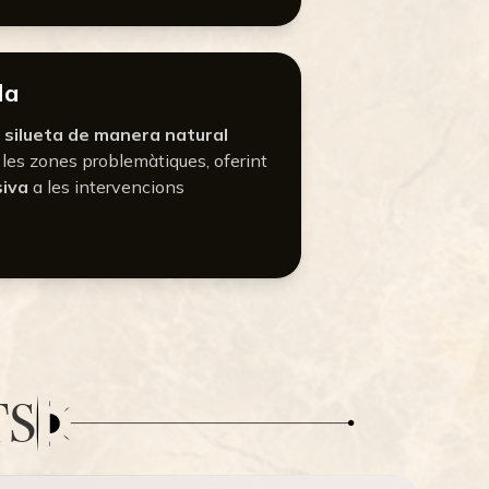
da
a silueta de manera natural
 les zones problemàtiques, oferint
siva
a les intervencions
TS