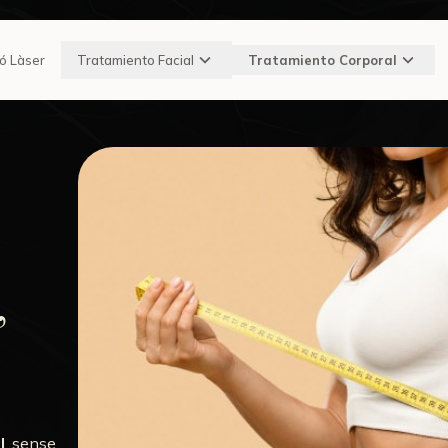
ió Làser
Tratamiento Facial
Tratamiento Corporal
,
l
, sense