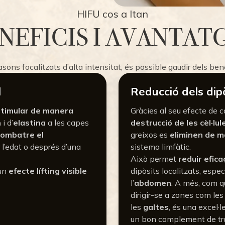
HIFU cos a Itan
NEFICIS I AVANTAT
rasons focalitzats d’alta intensitat, és possible gaudir dels ben
l
Reducció dels dip
timular de manera
Gràcies al seu efecte de c
n
i d’
elastina
a les capes
destrucció de les cèl·lu
combatre el
greixos es
eliminen de m
er l’edat o després d’una
sistema limfàtic.
Això permet
reduir efica
 un
efecte lífting visible
dipòsits localitzats, esp
l’
abdomen
. A més, com 
dirigir-se a zones com le
les
galtes
, és una excel·
un bon complement de tr