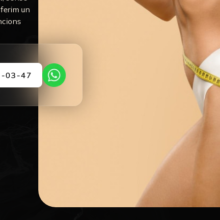
 oferim un
encions
 -03-47