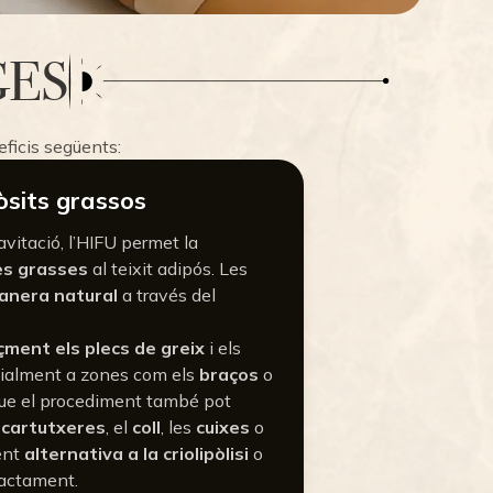
GES
eficis següents:
òsits grassos
avitació, l’HIFU permet la
les grasses
al teixit adipós. Les
anera natural
a través del
çment els plecs de greix
i els
ecialment a zones com els
braços
o
que el procediment també pot
s
cartutxeres
, el
coll
, les
cuixes
o
lent
alternativa a la criolipòlisi
o
actament.