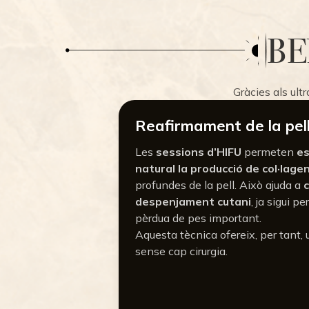
BE
Gràcies als ult
Reafirmament de la pel
Les
sessions d’HIFU
permeten
es
natural la producció de col·lage
profundes de la pell. Això ajuda a
despenjament cutani
, ja sigui p
pèrdua de pes important.
Aquesta tècnica ofereix, per tant,
sense cap cirurgia.